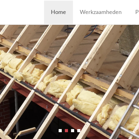
jf Wagenaar
Home
Werkzaamheden
P