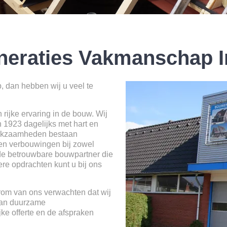
eneraties Vakmanschap 
 dan hebben wij u veel te
rijke ervaring in de bouw. Wij
in 1923 dagelijks met hart en
werkzaamheden bestaan
e en verbouwingen bij zowel
m de betrouwbare bouwpartner die
ere opdrachten kunt u bij ons
rom van ons verwachten dat wij
van duurzame
jke offerte en de afspraken