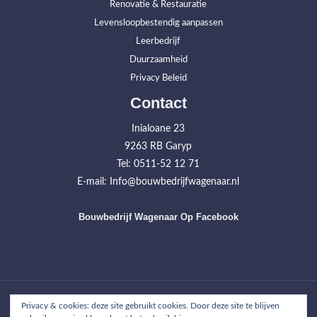
Renovatie & Restauratie
Levensloopbestendig aanpassen
Leerbedrijf
Duurzaamheid
Privacy Beleid
Contact
Inialoane 23
9263 RB Garyp
Tel: 0511-52 12 71
E-mail: Info@bouwbedrijfwagenaar.nl
Bouwbedrijf Wagenaar Op Facebook
Home
Werkzaamheden
Projecten
Over ons
Contact
Privacy & cookies: deze site gebruikt cookies. Door deze site te blijven