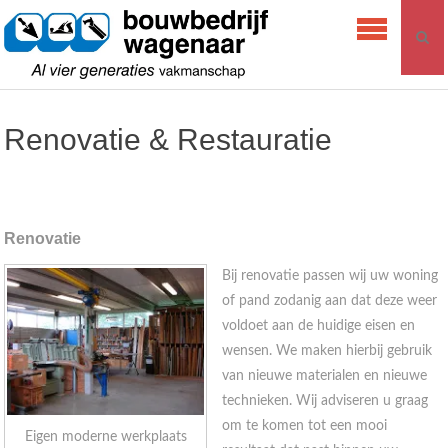
Skip
Bouwbedrijf
to
Wagenaar
content
Renovatie & Restauratie
Renovatie
Bij renovatie passen wij uw woning
of pand zodanig aan dat deze weer
voldoet aan de huidige eisen en
wensen. We maken hierbij gebruik
van nieuwe materialen en nieuwe
technieken. Wij adviseren u graag
om te komen tot een mooi
Eigen moderne werkplaats