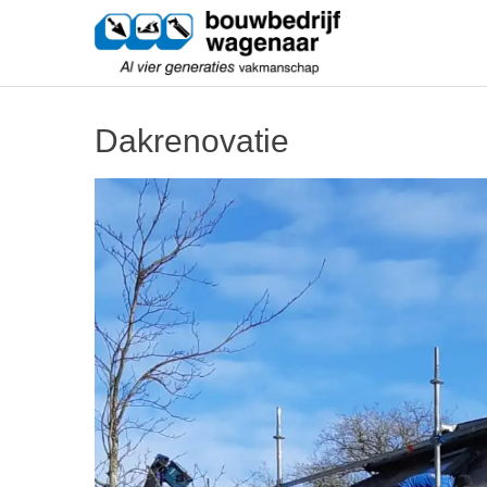
Skip
Bouwbedri
to
content
Al vier generaties vakmanschap
Dakrenovatie