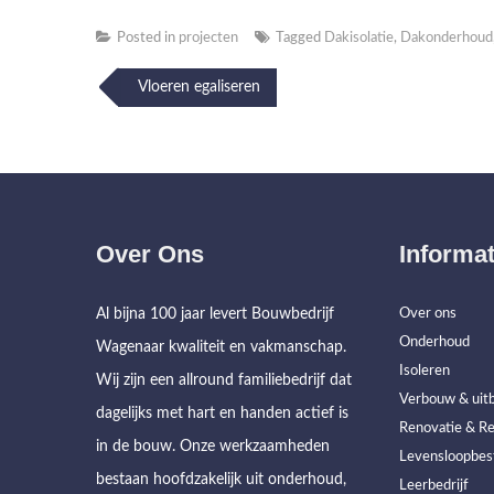
Posted in
projecten
Tagged
Dakisolatie
,
Dakonderhoud
Post
Vloeren egaliseren
navigation
Over Ons
Informat
Al bijna 100 jaar levert Bouwbedrijf
Over ons
Onderhoud
Wagenaar kwaliteit en vakmanschap.
Isoleren
Wij zijn een allround familiebedrijf dat
Verbouw & uitb
dagelijks met hart en handen actief is
Renovatie & Re
in de bouw. Onze werkzaamheden
Levensloopbes
bestaan hoofdzakelijk uit onderhoud,
Leerbedrijf