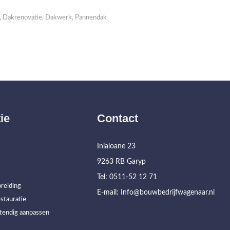
,
Dakrenovatie
,
Dakwerk
,
Pannendak
ie
Contact
Inialoane 23
9263 RB Garyp
Tel: 0511-52 12 71
reiding
E-mail: Info@bouwbedrijfwagenaar.nl
stauratie
tendig aanpassen