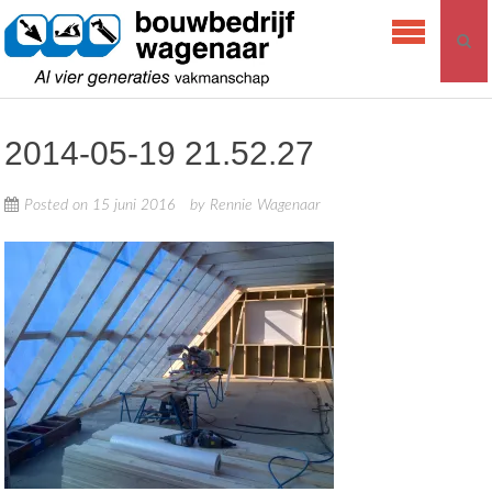
Skip
Bouwbedrijf
to
Wagenaar
content
2014-05-19 21.52.27
Posted on
15 juni 2016
by
Rennie Wagenaar