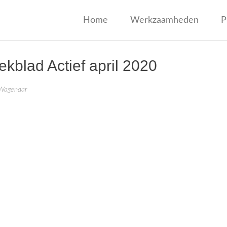
jf Wagenaar
Home
Werkzaamheden
P
blad Actief april 2020
 Wagenaar