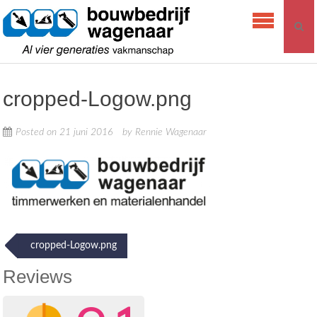
Skip
Bouwbedrijf
to
Wagenaar
content
cropped-Logow.png
Posted on
21 juni 2016
by
Rennie Wagenaar
Post
cropped-Logow.png
navigation
Reviews