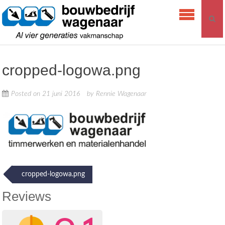
Skip
Bouwbedrijf
to
Wagenaar
content
cropped-logowa.png
Posted on
21 juni 2016
by
Rennie Wagenaar
Post
cropped-logowa.png
navigation
Reviews