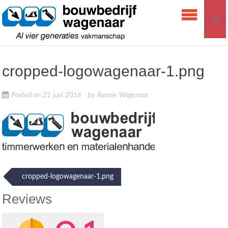
Skip
Bouwbedrijf
to
Wagenaar
content
cropped-logowagenaar-1.png
Posted on
21 juni 2016
by
Rennie Wagenaar
Post
cropped-logowagenaar-1.png
navigation
Reviews