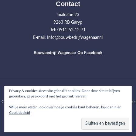
Contact
Inialoane 23
9263 RB Garyp
Tel: 0511-52 12 71
E-mail: Info@bouwbedrijfwagenaar.nl
Bouwbedrijf Wagenaar Op Facebook
Home
Werkzaamheden
Projecten
Over ons
Contact
Privacy & cookies: deze site gebruikt cookies. Door deze site te blijven
gebruiken, ga je akkoord met het gebruik hiervan.
Copyright © 2026
Bouwbedrijf Wagenaar
| WordPress Theme: Wimpie
Wil je meer weten, ook over hoe je cookies kunt beheren, kijk dan hier:
Lite by
8degree Themes
Cookiebeleid