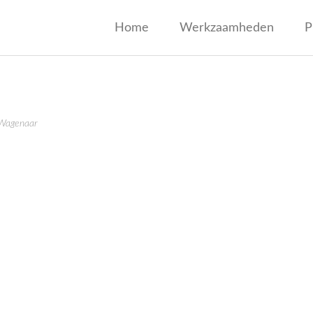
jf Wagenaar
Home
Werkzaamheden
P
 Wagenaar