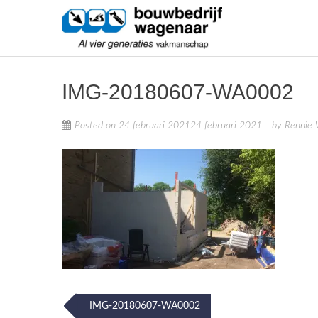
Skip
Bouwbedri
to
content
Al vier generaties vakmanschap
IMG-20180607-WA0002
Posted on
24 februari 2021
24 februari 2021
by
Rennie
Post
IMG-20180607-WA0002
navigation