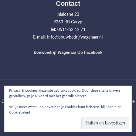
Contact
Inialoane 23
9263 RB Garyp
Tel: 0511-52 12 71
E-mail: Info@bouwbedrijfwagenaar.nl
Bouwbedrijf Wagenaar Op Facebook
Home
Werkzaamheden
Projecten
Over ons
Contact
Privacy & cookies: deze site gebruikt cookies. Door deze site te blijven
gebruiken, ga je akkoord met het gebruik hiervan.
Copyright © 2026
Bouwbedrijf Wagenaar
| WordPress Theme: Wimpie
Wil je meer weten, ook over hoe je cookies kunt beheren, kijk dan hier:
Lite by
8degree Themes
Cookiebeleid