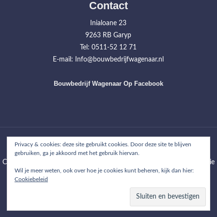
Contact
Inialoane 23
9263 RB Garyp
Tel: 0511-52 12 71
E-mail: Info@bouwbedrijfwagenaar.nl
Bouwbedrijf Wagenaar Op Facebook
Home
Werkzaamheden
Projecten
Over ons
Contact
Privacy & cookies: deze site gebruikt cookies. Door deze site te blijven
gebruiken, ga je akkoord met het gebruik hiervan.
Copyright © 2026
Bouwbedrijf Wagenaar
| WordPress Theme: Wimpie
Wil je meer weten, ook over hoe je cookies kunt beheren, kijk dan hier:
Lite by
8degree Themes
Cookiebeleid