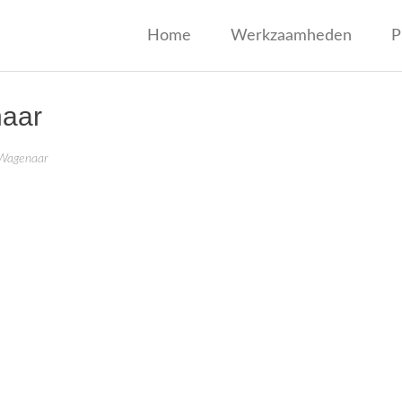
jf Wagenaar
Home
Werkzaamheden
P
naar
 Wagenaar