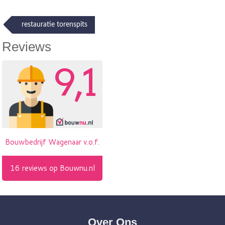
Post
restauratie torenspits
navigation
Reviews
Over Ons