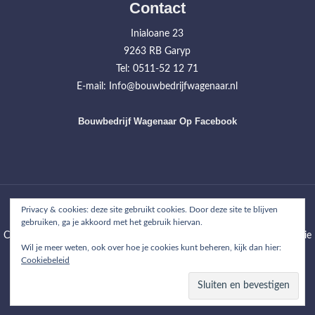
Contact
Inialoane 23
9263 RB Garyp
Tel: 0511-52 12 71
E-mail: Info@bouwbedrijfwagenaar.nl
Bouwbedrijf Wagenaar Op Facebook
Home
Werkzaamheden
Projecten
Over ons
Contact
Privacy & cookies: deze site gebruikt cookies. Door deze site te blijven
gebruiken, ga je akkoord met het gebruik hiervan.
Copyright © 2026
Bouwbedrijf Wagenaar
| WordPress Theme: Wimpie
Wil je meer weten, ook over hoe je cookies kunt beheren, kijk dan hier:
Lite by
8degree Themes
Cookiebeleid