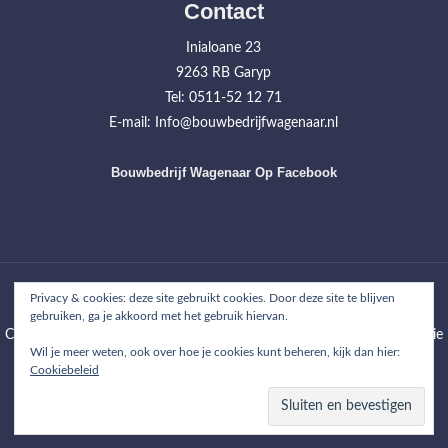
Contact
Inialoane 23
9263 RB Garyp
Tel: 0511-52 12 71
E-mail: Info@bouwbedrijfwagenaar.nl
Bouwbedrijf Wagenaar Op Facebook
Home
Werkzaamheden
Projecten
Over ons
Contact
Privacy & cookies: deze site gebruikt cookies. Door deze site te blijven
gebruiken, ga je akkoord met het gebruik hiervan.
Copyright © 2026
Bouwbedrijf Wagenaar
| WordPress Theme: Wimpie
Wil je meer weten, ook over hoe je cookies kunt beheren, kijk dan hier:
Lite by
8degree Themes
Cookiebeleid