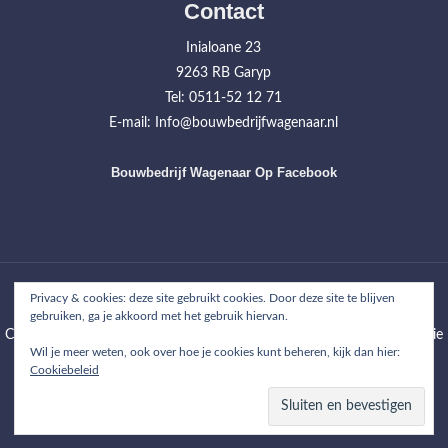
Contact
Inialoane 23
9263 RB Garyp
Tel: 0511-52 12 71
E-mail: Info@bouwbedrijfwagenaar.nl
Bouwbedrijf Wagenaar Op Facebook
Home
Werkzaamheden
Projecten
Over ons
Contact
Privacy & cookies: deze site gebruikt cookies. Door deze site te blijven
gebruiken, ga je akkoord met het gebruik hiervan.
Copyright © 2026
Bouwbedrijf Wagenaar
| WordPress Theme: Wimpie
Wil je meer weten, ook over hoe je cookies kunt beheren, kijk dan hier:
Lite by
8degree Themes
Cookiebeleid