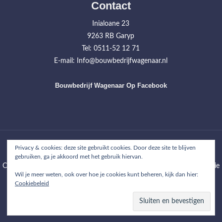
Contact
Inialoane 23
9263 RB Garyp
Tel: 0511-52 12 71
E-mail: Info@bouwbedrijfwagenaar.nl
Bouwbedrijf Wagenaar Op Facebook
Home
Werkzaamheden
Projecten
Over ons
Contact
Privacy & cookies: deze site gebruikt cookies. Door deze site te blijven
gebruiken, ga je akkoord met het gebruik hiervan.
Copyright © 2026
Bouwbedrijf Wagenaar
| WordPress Theme: Wimpie
Wil je meer weten, ook over hoe je cookies kunt beheren, kijk dan hier:
Lite by
8degree Themes
Cookiebeleid