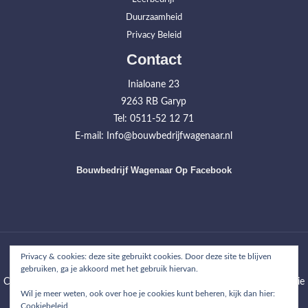
Duurzaamheid
Privacy Beleid
Contact
Inialoane 23
9263 RB Garyp
Tel: 0511-52 12 71
E-mail: Info@bouwbedrijfwagenaar.nl
Bouwbedrijf Wagenaar Op Facebook
Home
Werkzaamheden
Projecten
Over ons
Contact
Privacy & cookies: deze site gebruikt cookies. Door deze site te blijven
gebruiken, ga je akkoord met het gebruik hiervan.
Copyright © 2026
Bouwbedrijf Wagenaar
| WordPress Theme: Wimpie
Wil je meer weten, ook over hoe je cookies kunt beheren, kijk dan hier:
Lite by
8degree Themes
Cookiebeleid