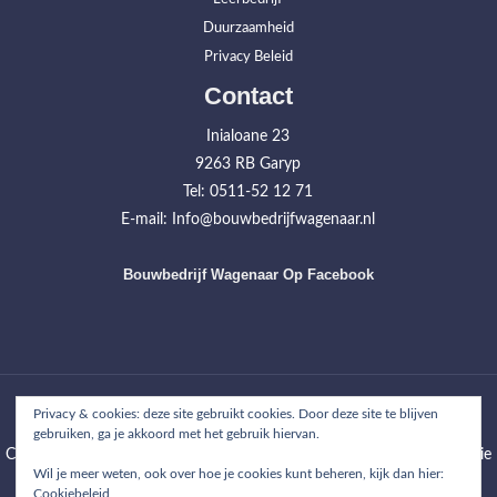
Duurzaamheid
Privacy Beleid
Contact
Inialoane 23
9263 RB Garyp
Tel: 0511-52 12 71
E-mail: Info@bouwbedrijfwagenaar.nl
Bouwbedrijf Wagenaar Op Facebook
Home
Werkzaamheden
Projecten
Over ons
Contact
Privacy & cookies: deze site gebruikt cookies. Door deze site te blijven
gebruiken, ga je akkoord met het gebruik hiervan.
Copyright © 2026
Bouwbedrijf Wagenaar
| WordPress Theme: Wimpie
Wil je meer weten, ook over hoe je cookies kunt beheren, kijk dan hier:
Lite by
8degree Themes
Cookiebeleid