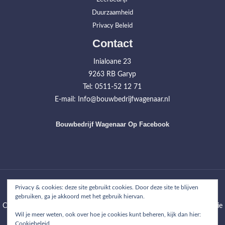
Duurzaamheid
Privacy Beleid
Contact
Inialoane 23
9263 RB Garyp
Tel: 0511-52 12 71
E-mail: Info@bouwbedrijfwagenaar.nl
Bouwbedrijf Wagenaar Op Facebook
Home
Werkzaamheden
Projecten
Over ons
Contact
Privacy & cookies: deze site gebruikt cookies. Door deze site te blijven
gebruiken, ga je akkoord met het gebruik hiervan.
Copyright © 2026
Bouwbedrijf Wagenaar
| WordPress Theme: Wimpie
Wil je meer weten, ook over hoe je cookies kunt beheren, kijk dan hier:
Lite by
8degree Themes
Cookiebeleid