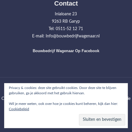
Contact
Inialoane 23
9263 RB Garyp
Tel: 0511-52 12 71
E-mail: Info@bouwbedrijfwagenaar.nl
Bouwbedrijf Wagenaar Op Facebook
Home
Werkzaamheden
Projecten
Over ons
Contact
Privacy & cookies: deze site gebruikt cookies. Door deze site te blijven
gebruiken, ga je akkoord met het gebruik hiervan.
Copyright © 2026
Bouwbedrijf Wagenaar
| WordPress Theme: Wimpie
Wil je meer weten, ook over hoe je cookies kunt beheren, kijk dan hier:
Lite by
8degree Themes
Cookiebeleid