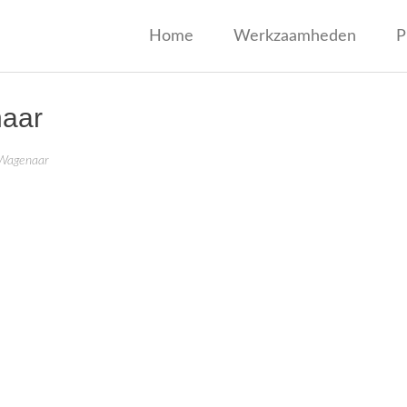
jf Wagenaar
Home
Werkzaamheden
P
naar
 Wagenaar