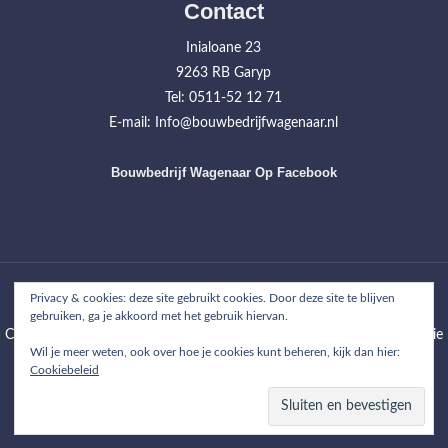
Contact
Inialoane 23
9263 RB Garyp
Tel: 0511-52 12 71
E-mail: Info@bouwbedrijfwagenaar.nl
Bouwbedrijf Wagenaar Op Facebook
Home
Werkzaamheden
Projecten
Over ons
Contact
Privacy & cookies: deze site gebruikt cookies. Door deze site te blijven
gebruiken, ga je akkoord met het gebruik hiervan.
Copyright © 2026
Bouwbedrijf Wagenaar
| WordPress Theme: Wimpie
Wil je meer weten, ook over hoe je cookies kunt beheren, kijk dan hier:
Lite by
8degree Themes
Cookiebeleid