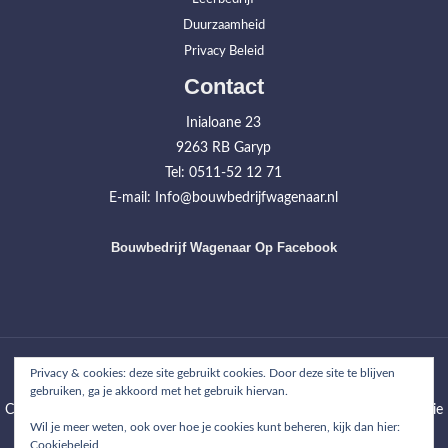
Duurzaamheid
Privacy Beleid
Contact
Inialoane 23
9263 RB Garyp
Tel: 0511-52 12 71
E-mail: Info@bouwbedrijfwagenaar.nl
Bouwbedrijf Wagenaar Op Facebook
Home
Werkzaamheden
Projecten
Over ons
Contact
Privacy & cookies: deze site gebruikt cookies. Door deze site te blijven
gebruiken, ga je akkoord met het gebruik hiervan.
Copyright © 2026
Bouwbedrijf Wagenaar
| WordPress Theme: Wimpie
Wil je meer weten, ook over hoe je cookies kunt beheren, kijk dan hier:
Lite by
8degree Themes
Cookiebeleid