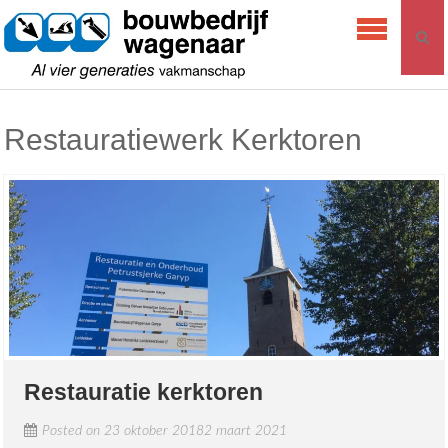
Skip
Bouwbedrijf
to
Wagenaar
content
Restauratiewerk Kerktoren
Restauratie kerktoren
Posted on
23 oktober 2018
2 maart 2021