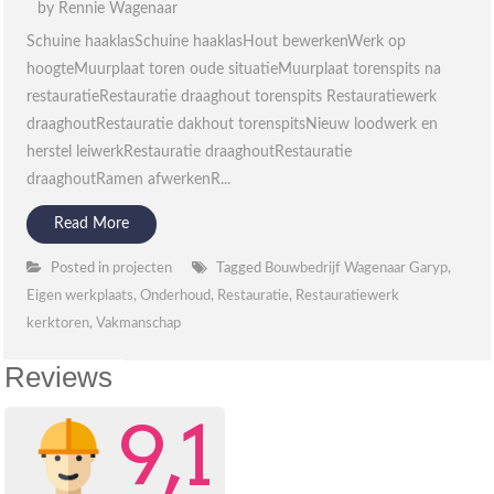
by
Rennie Wagenaar
Schuine haaklasSchuine haaklasHout bewerkenWerk op
hoogteMuurplaat toren oude situatieMuurplaat torenspits na
restauratieRestauratie draaghout torenspits Restauratiewerk
draaghoutRestauratie dakhout torenspitsNieuw loodwerk en
herstel leiwerkRestauratie draaghoutRestauratie
draaghoutRamen afwerkenR...
Read More
Posted in
projecten
Tagged
Bouwbedrijf Wagenaar Garyp
,
Eigen werkplaats
,
Onderhoud
,
Restauratie
,
Restauratiewerk
kerktoren
,
Vakmanschap
Reviews