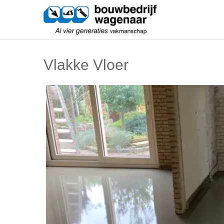
Skip
Bouwbedri
to
content
Al vier generaties vakmanschap
Vlakke Vloer