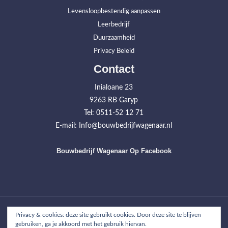
Levensloopbestendig aanpassen
Leerbedrijf
Duurzaamheid
Privacy Beleid
Contact
Inialoane 23
9263 RB Garyp
Tel: 0511-52 12 71
E-mail: Info@bouwbedrijfwagenaar.nl
Bouwbedrijf Wagenaar Op Facebook
Home
Werkzaamheden
Projecten
Over ons
Contact
Privacy & cookies: deze site gebruikt cookies. Door deze site te blijven
gebruiken, ga je akkoord met het gebruik hiervan.