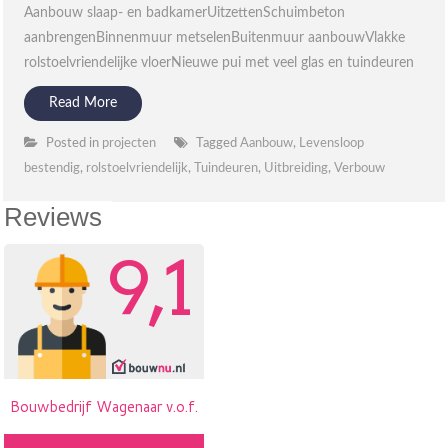
Aanbouw slaap- en badkamerUitzettenSchuimbeton
aanbrengenBinnenmuur metselenBuitenmuur aanbouwVlakke
rolstoelvriendelijke vloerNieuwe pui met veel glas en tuindeuren
Read More
Posted in
projecten
Tagged
Aanbouw
,
Levensloop
bestendig
,
rolstoelvriendelijk
,
Tuindeuren
,
Uitbreiding
,
Verbouw
Reviews