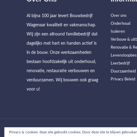
Al bijna 100 jaar levert Bouwbedrijf
Over ons
Onderhoud
Wagenaar kwaliteit en vakmanschap.
Isoleren
Wij zijn een allround familiebedrijf dat
Verbouw & uitb
dagelijks met hart en handen actief is
Renovatie & Re
in de bouw. Onze werkzaamheden
Levensloopbes
bestaan hoofdzakelijk uit onderhoud,
Leerbedrijf
renovatie, restauratie verbouwen en
Duurzaamheid
Privacy Beleid
verduurzamen. Wij bouwen ook graag
voor u!
Home
Werkzaamheden
Projecten
Over ons
C
Privacy & cookies: deze site gebruikt cookies. Door deze site te blijven gebruike