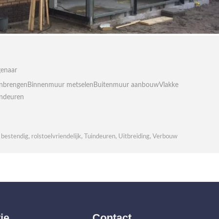
enaar
anbrengenBinnenmuur metselenBuitenmuur aanbouwVlakke
uindeuren
 bestendig
,
rolstoelvriendelijk
,
Tuindeuren
,
Uitbreiding
,
Verbouw
ie
Contact