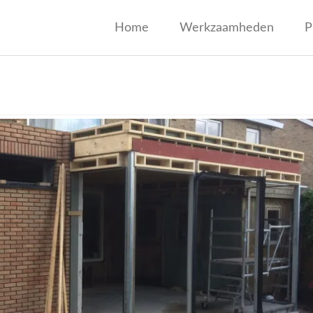
jf Wagenaar
Home
Werkzaamheden
P