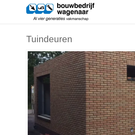
Skip
Bouwbedri
to
content
Al vier generaties vakmanschap
Tuindeuren