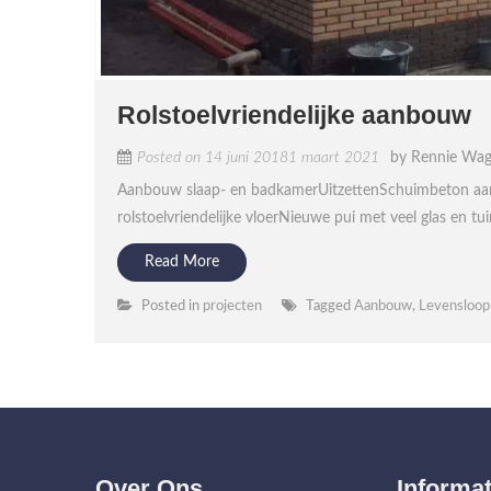
Rolstoelvriendelijke aanbouw
Posted on
14 juni 2018
1 maart 2021
by
Rennie Wag
Aanbouw slaap- en badkamerUitzettenSchuimbeton a
rolstoelvriendelijke vloerNieuwe pui met veel glas en t
Read More
Posted in
projecten
Tagged
Aanbouw
,
Levensloop
Over Ons
Informat