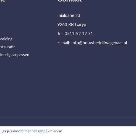
Inialoane 23
9263 RB Garyp
Tel: 0511-52 12 71
reiding
E-mail: Info@bouwbedrijfwagenaar.nl
stauratie
tendig aanpassen
ontact
n, ga je akkoord met het gebruik hiervan.